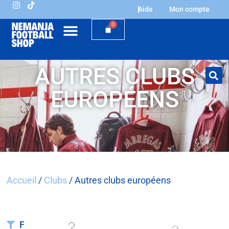
Aide
Mon compte
0
AUTRES CLUBS
EUROPÉENS
Accueil
/
Clubs
/ Autres clubs européens
Filtrer