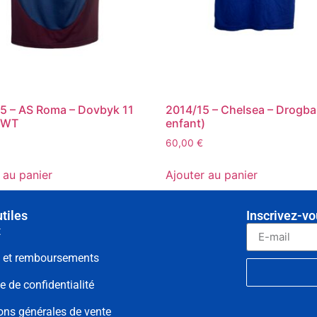
5 – AS Roma – Dovbyk 11
2014/15 – Chelsea – Drogba
NWT
enfant)
60,00
€
 au panier
Ajouter au panier
utiles
Inscrivez-vo
t
s et remboursements
e de confidentialité
ons générales de vente