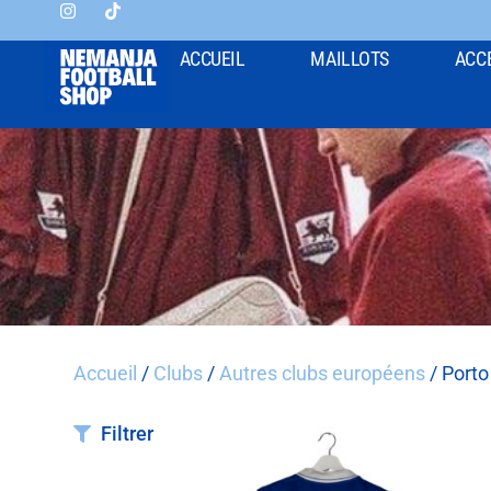
ACCUEIL
MAILLOTS
ACC
Accueil
/
Clubs
/
Autres clubs européens
/ Porto
Filtrer