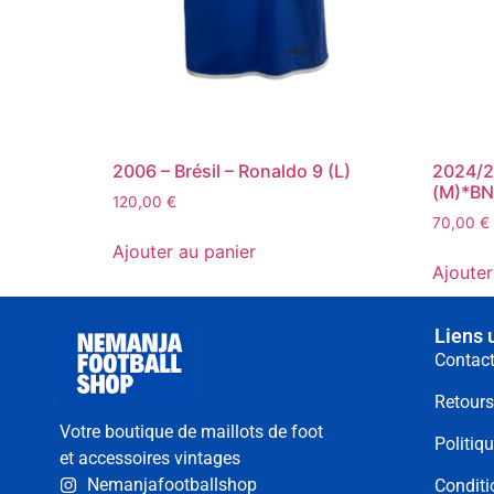
2006 – Brésil – Ronaldo 9 (L)
2024/2
(M)*B
120,00
€
70,00
€
Ajouter au panier
Ajouter
Liens 
Contac
Retour
Votre boutique de maillots de foot
Politiqu
et accessoires vintages
Nemanjafootballshop
Conditi