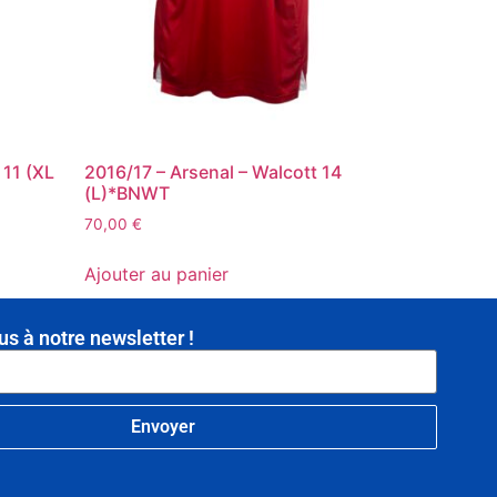
 11 (XL
2016/17 – Arsenal – Walcott 14
(L)*BNWT
70,00
€
Ajouter au panier
us à notre newsletter !
Envoyer