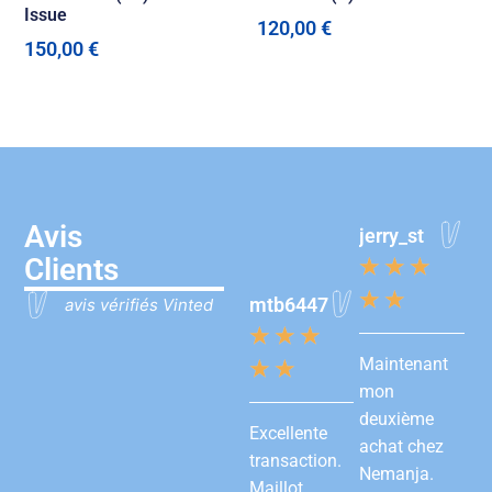
Issue
120,00
€
150,00
€
Avis
jerry_st
Clients
★
★
★
★
★
mtb6447
avis vérifiés Vinted
★
★
★
Maintenant
★
★
mon
deuxième
Excellente
achat chez
transaction.
Nemanja.
Maillot