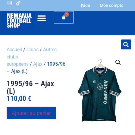
Aide
Mon compte
0
Accueil
/
Clubs
/
Autres
clubs
européens
/
Ajax
/ 1995/96
– Ajax (L)
1995/96 – Ajax
(L)
110,00
€
Ajouter au panier