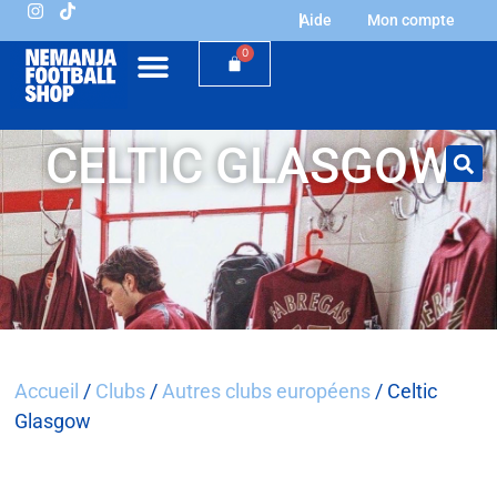
Aide
Mon compte
0
CELTIC GLASGOW
Accueil
/
Clubs
/
Autres clubs européens
/ Celtic
Glasgow