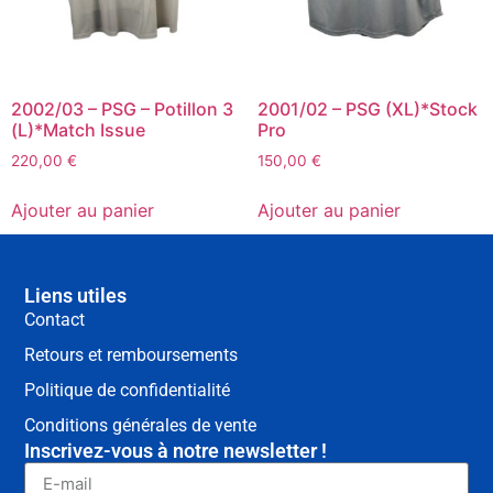
2002/03 – PSG – Potillon 3
2001/02 – PSG (XL)*Stock
(L)*Match Issue
Pro
220,00
€
150,00
€
Ajouter au panier
Ajouter au panier
Liens utiles
Contact
Retours et remboursements
Politique de confidentialité
Conditions générales de vente
Inscrivez-vous à notre newsletter !