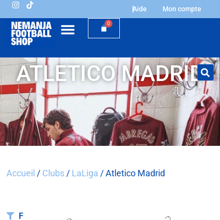
Aide
Mon compte
0
ATLETICO MADRID
Accueil
/
Clubs
/
LaLiga
/ Atletico Madrid
Filtrer