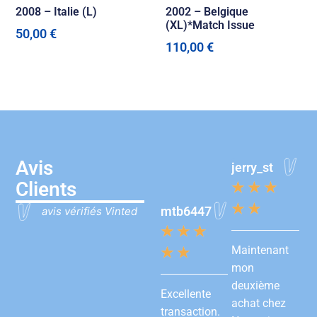
2008 – Italie (L)
2002 – Belgique
(XL)*Match Issue
50,00
€
110,00
€
Avis
jerry_st
Clients
★
★
★
★
★
mtb6447
avis vérifiés Vinted
★
★
★
Maintenant
★
★
mon
deuxième
Excellente
achat chez
transaction.