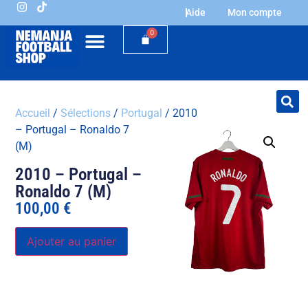
Aide
Mon compte
0
Accueil
/
Sélections
/
Portugal
/ 2010
– Portugal – Ronaldo 7
(M)
2010 – Portugal –
Ronaldo 7 (M)
100,00
€
Ajouter au panier