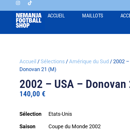
ACCUEIL
MAILLOTS
ACC
Accueil
/
Sélections
/
Amérique du Sud
/ 2002 –
Donovan 21 (M)
2002 – USA – Donovan 
140,00
€
Sélection
Etats-Unis
Saison
Coupe du Monde 2002