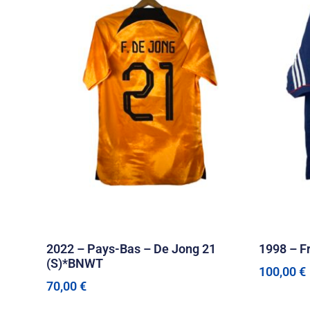
2022 – Pays-Bas – De Jong 21
1998 – 
(S)*BNWT
100,00
€
70,00
€