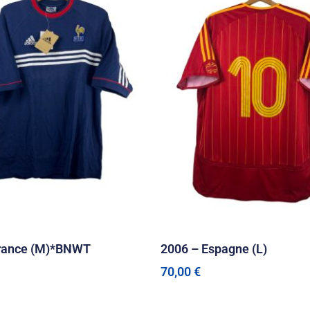
France (M)*BNWT
2006 – Espagne (L)
70,00
€