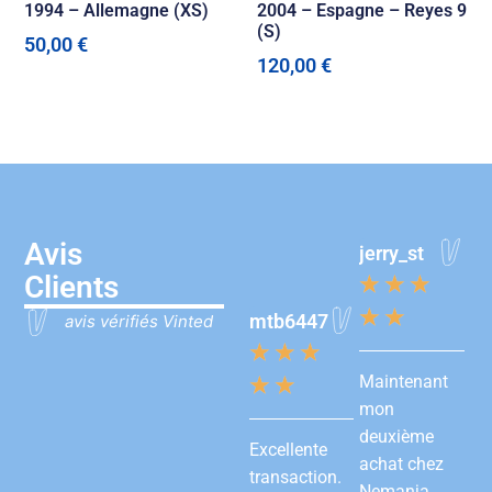
1994 – Allemagne (XS)
2004 – Espagne – Reyes 9
(S)
50,00
€
120,00
€
Avis
jerry_st
Clients
★
★
★
★
★
mtb6447
avis vérifiés Vinted
★
★
★
Maintenant
★
★
mon
deuxième
Excellente
achat chez
transaction.
Nemanja.