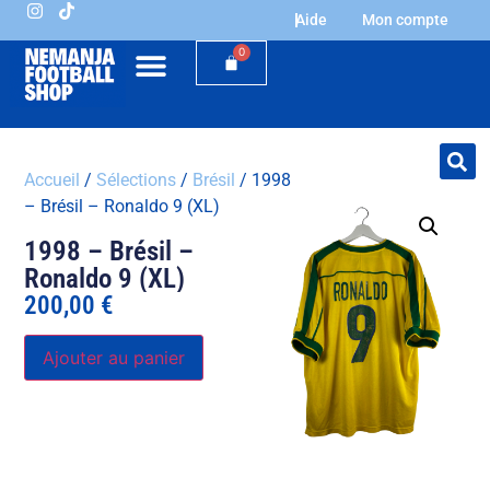
Aide
Mon compte
0
Accueil
/
Sélections
/
Brésil
/ 1998
– Brésil – Ronaldo 9 (XL)
1998 – Brésil –
Ronaldo 9 (XL)
200,00
€
Ajouter au panier